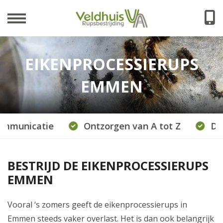
EIKENPROCESSIERUPS
EMMEN
municatie
Ontzorgen van A tot Z
Duide
BESTRIJD DE EIKENPROCESSIERUPS
EMMEN
Vooral ‘s zomers geeft de eikenprocessierups in
Emmen steeds vaker overlast. Het is dan ook belangrijk